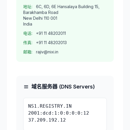
地址:
6C, 6D, 6E Hansalaya Building 15,
Barakhamba Road
New Delhi 110 001
India
电话:
+91 11 48202011
传真:
+91 11 48202013
邮箱:
rajiv@nixi.in
域名服务器 (DNS Servers)
NS1.REGISTRY.IN
2001:dcd:1:0:0:0:0:12
37.209.192.12