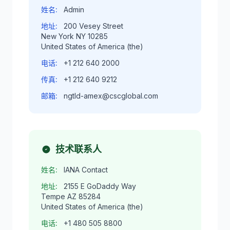
姓名:
Admin
地址:
200 Vesey Street
New York NY 10285
United States of America (the)
电话:
+1 212 640 2000
传真:
+1 212 640 9212
邮箱:
ngtld-amex@cscglobal.com
技术联系人
姓名:
IANA Contact
地址:
2155 E GoDaddy Way
Tempe AZ 85284
United States of America (the)
电话:
+1 480 505 8800