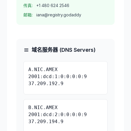
传真:
+1 480 624 2546
邮箱:
iana@registry.godaddy
域名服务器 (DNS Servers)
A.NIC.AMEX
2001:dcd:1:0:0:0:0:9
37.209.192.9
B.NIC.AMEX
2001:dcd:2:0:0:0:0:9
37.209.194.9