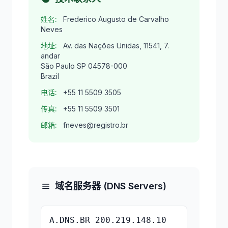
姓名:
Frederico Augusto de Carvalho
Neves
地址:
Av. das Nações Unidas, 11541, 7.
andar
São Paulo SP 04578-000
Brazil
电话:
+55 11 5509 3505
传真:
+55 11 5509 3501
邮箱:
fneves@registro.br
域名服务器 (DNS Servers)
A.DNS.BR 200.219.148.10