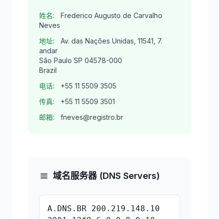
姓名:
Frederico Augusto de Carvalho
Neves
地址:
Av. das Nações Unidas, 11541, 7.
andar
São Paulo SP 04578-000
Brazil
电话:
+55 11 5509 3505
传真:
+55 11 5509 3501
邮箱:
fneves@registro.br
域名服务器 (DNS Servers)
A.DNS.BR 200.219.148.10