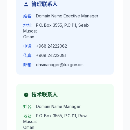
管理联系人
姓名:
Domain Name Exective Manager
地址:
P.O. Box 3555, P.C 111, Seeb
Muscat
Oman
电话:
+968 24222082
传真:
+968 24222081
邮箱:
dnsmanager@tra.gov.om
技术联系人
姓名:
Domain Name Manager
地址:
P.O. Box 3555, P.C 111, Ruwi
Muscat
Oman