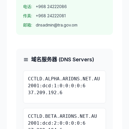
电话:
+968 24222086
传真:
+968 24222081
邮箱:
dnsadmin@tra.gov.om
域名服务器 (DNS Servers)
CCTLD.ALPHA.ARIDNS.NET.AU
2001:dcd:1:0:0:0:0:6
37.209.192.6
CCTLD.BETA.ARIDNS.NET.AU
2001:dcd:2:0:0:0:0:6