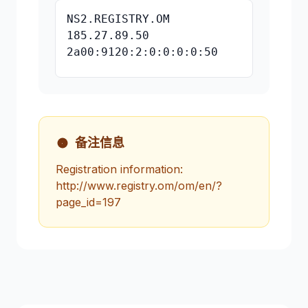
NS2.REGISTRY.OM
185.27.89.50
2a00:9120:2:0:0:0:0:50
备注信息
Registration information:
http://www.registry.om/om/en/?
page_id=197