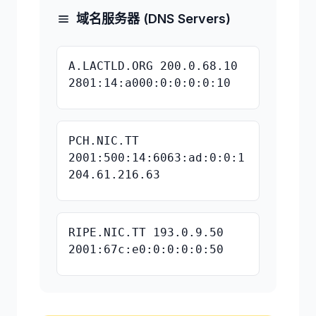
域名服务器 (DNS Servers)
A.LACTLD.ORG 200.0.68.10
2801:14:a000:0:0:0:0:10
PCH.NIC.TT
2001:500:14:6063:ad:0:0:1
204.61.216.63
RIPE.NIC.TT 193.0.9.50
2001:67c:e0:0:0:0:0:50