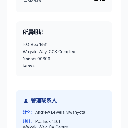
所属组织
P.O. Box 1461
Waiyaki Way, CCK Complex
Nairobi 00606
Kenya
管理联系人
姓名:
Andrew Lewela Mwanyota
地址:
P.O. Box 1461
Waiyaki Way, CA Centre