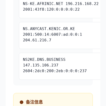
NS-KE.AFRINIC.NET 196.216.168.22
2001:43f8:120:0:0:0:0:22
NS.ANYCAST.KENIC.OR.KE
2001:500:14:6007:ad:0:0:1
204.61.216.7
NS2KE.DNS.BUSINESS
147.135.106.237
2604:2dc0:200:2eb:0:0:0:237
备注信息