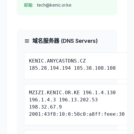
邮箱:
tech@kenic.or.ke
域名服务器 (DNS Servers)
KENIC.ANYCASTDNS.CZ
185.28.194.194 185.38.108.108
MZIZI.KENIC.OR.KE 196.1.4.130
196.1.4.3 196.13.202.53
198.32.67.9
2001:43f8:10:0:50c0:a8ff:feee:30