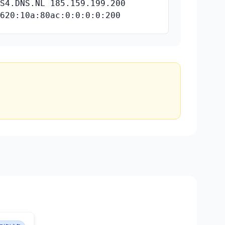
NS4.DNS.NL 185.159.199.200
2620:10a:80ac:0:0:0:0:200