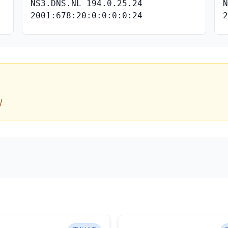
NS3.DNS.NL 194.0.25.24
2001:678:20:0:0:0:0:24
/