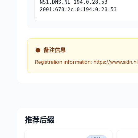
NS1.DNS.NL 194.0.28.53
2001:678:2c:0:194:0:28:53
备注信息
Registration information: https://www.sidn.nl
推荐后缀