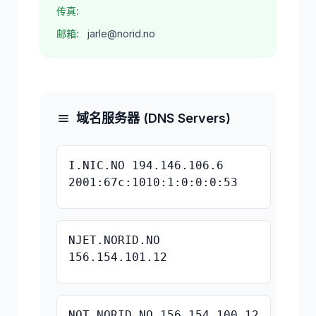
传真:
邮箱:
jarle@norid.no
域名服务器 (DNS Servers)
I.NIC.NO 194.146.106.6
2001:67c:1010:1:0:0:0:53
NJET.NORID.NO
156.154.101.12
NOT.NORID.NO 156.154.100.12