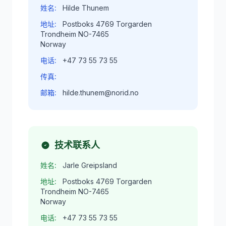
姓名:
Hilde Thunem
地址:
Postboks 4769 Torgarden
Trondheim NO-7465
Norway
电话:
+47 73 55 73 55
传真:
邮箱:
hilde.thunem@norid.no
技术联系人
姓名:
Jarle Greipsland
地址:
Postboks 4769 Torgarden
Trondheim NO-7465
Norway
电话:
+47 73 55 73 55