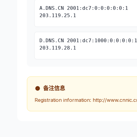
A.DNS.CN 2001:dc7:0:0:0:0:0:1
203.119.25.1
D.DNS.CN 2001:dc7:1000:0:0:0:0:
203.119.28.1
备注信息
Registration information: http://www.cnnic.c