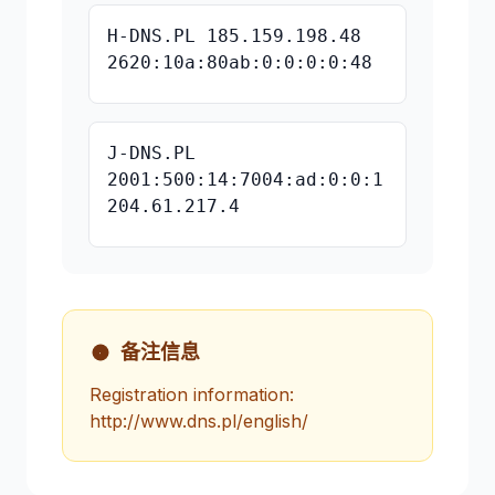
H-DNS.PL 185.159.198.48
2620:10a:80ab:0:0:0:0:48
J-DNS.PL
2001:500:14:7004:ad:0:0:1
204.61.217.4
备注信息
Registration information:
http://www.dns.pl/english/