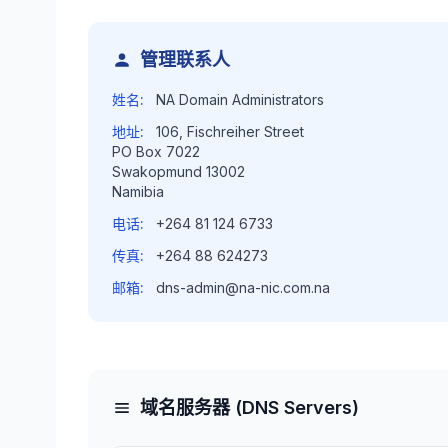
管理联系人
姓名:
NA Domain Administrators
地址:
106, Fischreiher Street
PO Box 7022
Swakopmund 13002
Namibia
电话:
+264 81 124 6733
传真:
+264 88 624273
邮箱:
dns-admin@na-nic.com.na
域名服务器 (DNS Servers)