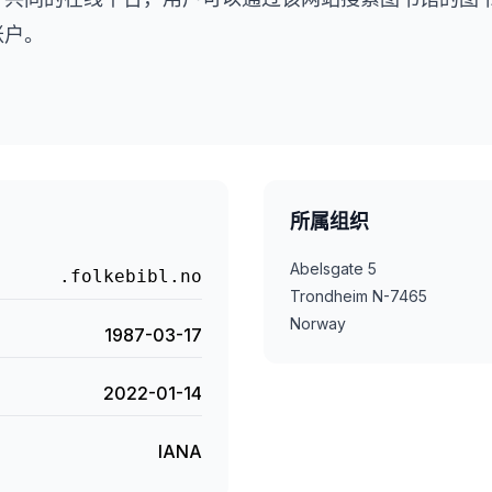
账户。
所属组织
Abelsgate 5
.folkebibl.no
Trondheim N-7465
Norway
1987-03-17
2022-01-14
IANA