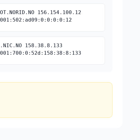
NOT.NORID.NO 156.154.100.12
2001:502:ad09:0:0:0:0:12
Z.NIC.NO 158.38.8.133
2001:700:0:52d:158:38:8:133