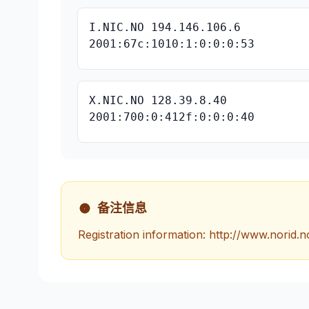
I.NIC.NO 194.146.106.6
2001:67c:1010:1:0:0:0:53
X.NIC.NO 128.39.8.40
2001:700:0:412f:0:0:0:40
备注信息
Registration information: http://www.norid.n