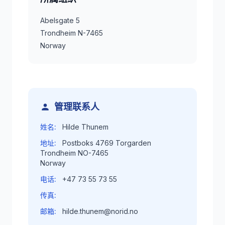
Abelsgate 5
Trondheim N-7465
Norway
管理联系人
姓名:
Hilde Thunem
地址:
Postboks 4769 Torgarden
Trondheim NO-7465
Norway
电话:
+47 73 55 73 55
传真:
邮箱:
hilde.thunem@norid.no