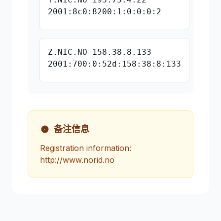
2001:8c0:8200:1:0:0:0:2
Z.NIC.NO 158.38.8.133
2001:700:0:52d:158:38:8:133
备注信息
Registration information:
http://www.norid.no