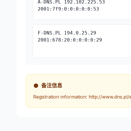
A-DNS.PL 192.102.225.53
2001:7f9:0:0:0:0:0:53
F-DNS.PL 194.0.25.29
2001:678:20:0:0:0:0:29
备注信息
Registration information: http://www.dns.pl/