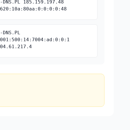
D-DNS.PL 185.159.197.48
2620:10a:80aa:0:0:0:0:48
J-DNS.PL
2001:500:14:7004:ad:0:0:1
204.61.217.4