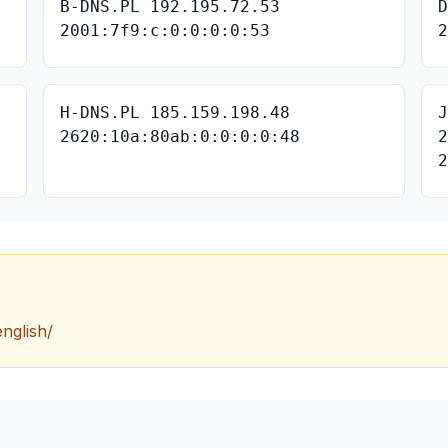
B-DNS.PL 192.195.72.53
2001:7f9:c:0:0:0:0:53
H-DNS.PL 185.159.198.48
2620:10a:80ab:0:0:0:0:48
english/