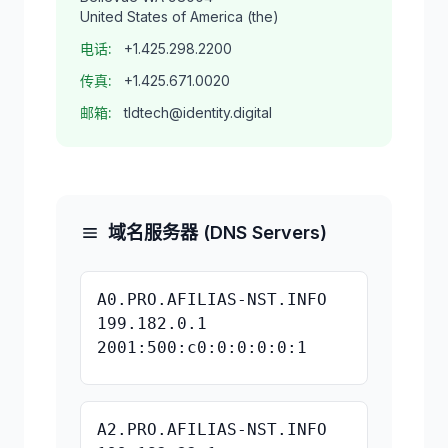
United States of America (the)
电话:
+1.425.298.2200
传真:
+1.425.671.0020
邮箱:
tldtech@identity.digital
域名服务器 (DNS Servers)
A0.PRO.AFILIAS-NST.INFO
199.182.0.1
2001:500:c0:0:0:0:0:1
A2.PRO.AFILIAS-NST.INFO