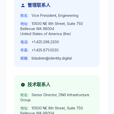
管理联系人
姓名:
Vice President, Engineering
地址:
10500 NE 8th Street, Suite 750
Bellevue WA 98004
United States of America (the)
电话:
+1.425.298.2200
传真:
+1.425.671.0020
邮箱:
tldadmin@identity.digital
技术联系人
姓名:
Senior Director, DNS Infrastructure
Group
地址:
10500 NE 8th Street, Suite 750
Bellevue WA 98004