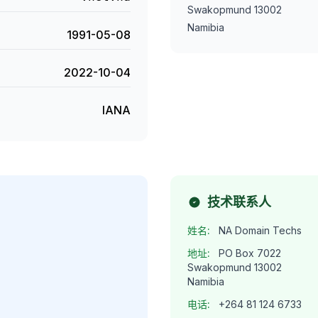
Swakopmund 13002
Namibia
1991-05-08
2022-10-04
IANA
技术联系人
姓名:
NA Domain Techs
地址:
PO Box 7022
Swakopmund 13002
Namibia
电话:
+264 81 124 6733