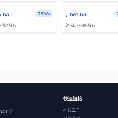
.
o.na
国家域名
net.na
亚信息域名
纳米比亚网络域名
快速链接
在线工具
is 查