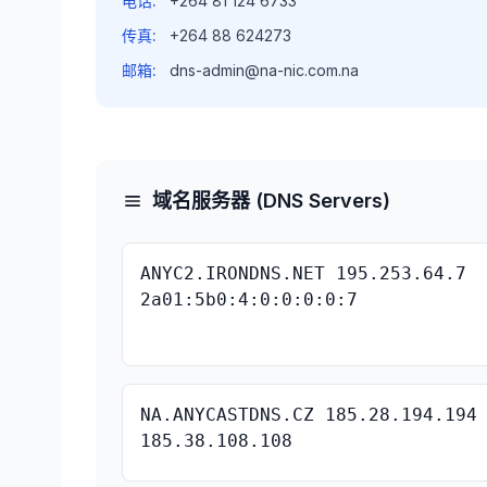
电话:
+264 81 124 6733
传真:
+264 88 624273
邮箱:
dns-admin@na-nic.com.na
域名服务器 (DNS Servers)
ANYC2.IRONDNS.NET 195.253.64.7
2a01:5b0:4:0:0:0:0:7
NA.ANYCASTDNS.CZ 185.28.194.194
185.38.108.108