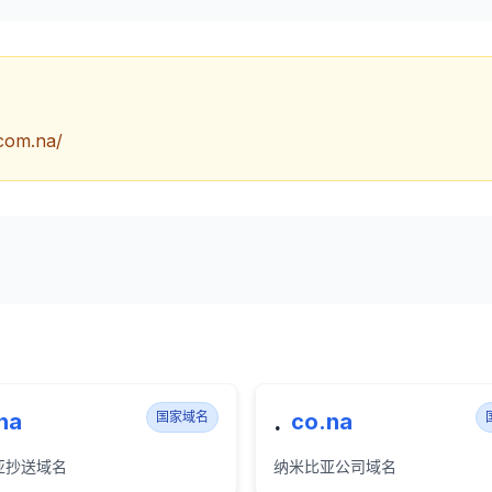
.com.na/
.
na
国家域名
co.na
亚抄送域名
纳米比亚公司域名