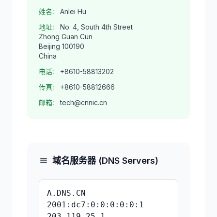
姓名:
Anlei Hu
地址:
No. 4, South 4th Street
Zhong Guan Cun
Beijing 100190
China
电话:
+8610-58813202
传真:
+8610-58812666
邮箱:
tech@cnnic.cn
域名服务器 (DNS Servers)
A.DNS.CN
2001:dc7:0:0:0:0:0:1
203.119.25.1