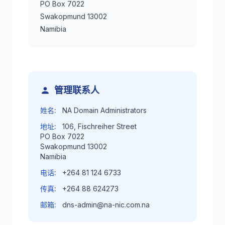
PO Box 7022
Swakopmund 13002
Namibia
管理联系人
姓名:
NA Domain Administrators
地址:
106, Fischreiher Street
PO Box 7022
Swakopmund 13002
Namibia
电话:
+264 81 124 6733
传真:
+264 88 624273
邮箱:
dns-admin@na-nic.com.na