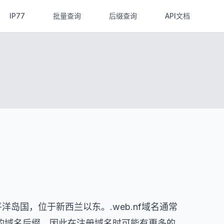
IP77
批量查询
后缀查询
API文档
平洋岛国，位于新西兰以东。.web.nf域名通常
的域名后缀，因此在注册域名时可能有更多的