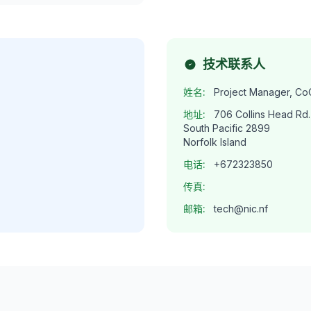
技术联系人
姓名:
Project Manager, C
地址:
706 Collins Head Rd.
South Pacific 2899
Norfolk Island
电话:
+672323850
传真:
邮箱:
tech@nic.nf